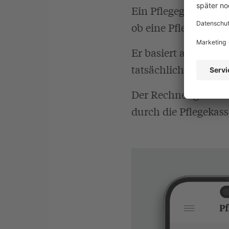
Ein Pflegegradrechne
ob eine Pflegebedürft
Er basiert auf den o
tatsächliche Beguta
Der Rechner gibt Ihn
durch die Pflegekass