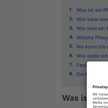
1.
Was ist ein 
2.
Wer kann ei
3.
Wie wird ein
4.
Welche Pfleg
5.
Wo kann ich 
6.
Wie stelle ic
7.
Fazit: Warum 
8.
Die häufigst
Was ist ein