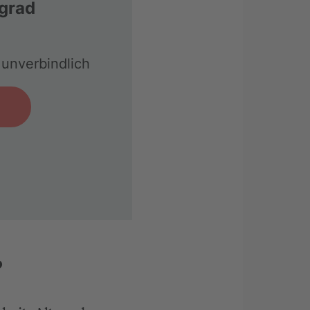
egrad
unverbindlich
n
?