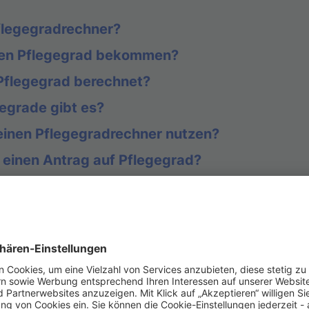
Pflegegradrechner?
nen Pflegegrad bekommen?
 Pflegegrad berechnet?
egrade gibt es?
einen Pflegegradrechner nutzen?
h einen Antrag auf Pflegegrad?
ein Pflegegradrechner sinnvoll ist
en Fragen
 Pflegegradrechner?