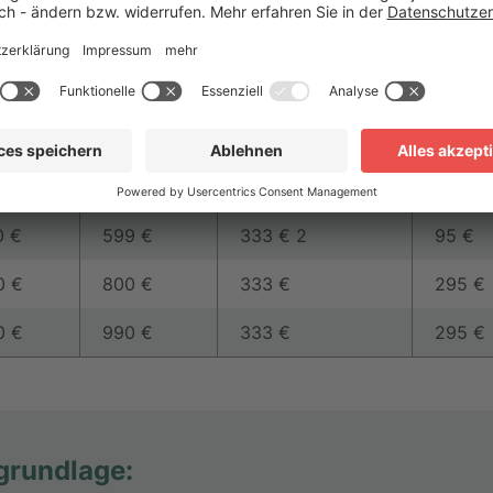
l erheblich.
hschn.
Pflegegeld
Steuererstattung
Anteil.
en
(2026)
(mtl. max.)
Entlas
0 €
347 €
333 €
295 €
0 €
599 €
333 € 2
95 €
0 €
800 €
333 €
295 €
0 €
990 €
333 €
295 €
grundlage: