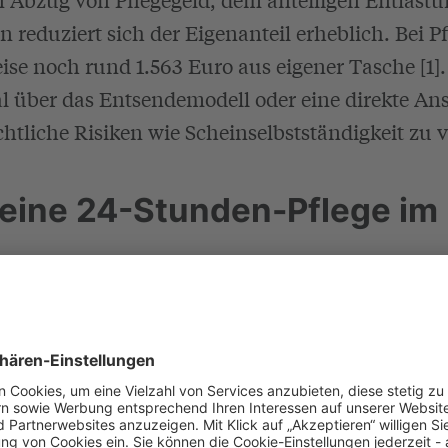
en reduziert sich der Eigenanteil erheblich. Bei P
ise noch rund 1.563 Euro aus eigener Tasche [1]. 
l über das Entsendemodell oder eine direkte An
htliche Risiken wie Scheinselbstständigkeit zu v
 eine 24-Stunden-Pflege im
 24-Stunden-Pflege liegen 2026 durchschnittlich
Monat, abhängig von den Deutschkenntnissen un
1]. Dieser Betrag umfasst in der Regel das Gehalt
ben und die Vermittlungsgebühr der Agentur. Zu
nd Logis der Betreuungskraft im eigenen Hausha
 Euro pro Strecke) [1]. Die Kosten variieren je n