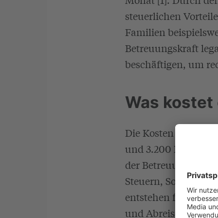
steuerlichen Vorteil
Familien beispielswe
Betreuungskraft lega
beschäftigen, um rec
Was kostet
Die Kosten für eine
und 3.200 Euro pro 
der Betreuungskraft [
Steuern, Sozialabga
entstehen für Kost u
und Abreise (ca. 125