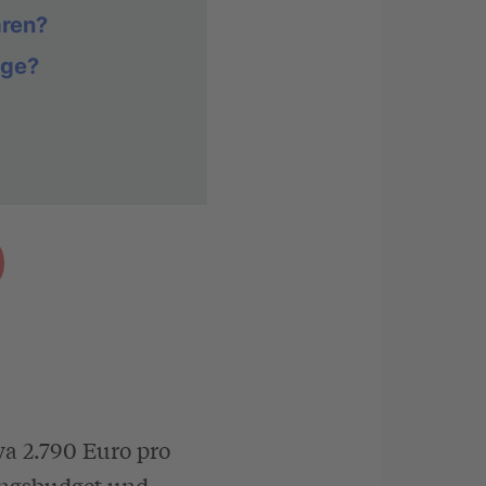
aren?
ege?
wa 2.790 Euro pro
ungsbudget und