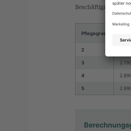
Beschäftigungsmodel
Durc
Pflegegrad
Kost
2
2.79
3
2.79
4
2.89
5
2.99
Berechnungs