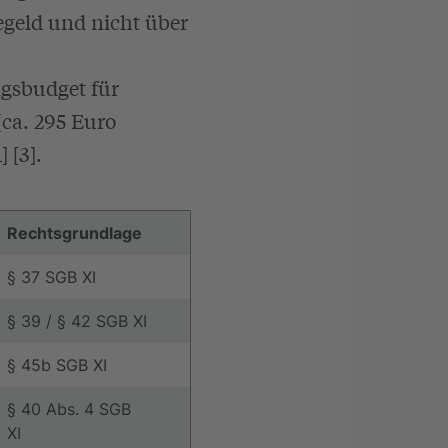
gegeld und nicht über
ngsbudget für
(ca. 295 Euro
 [3].
Rechtsgrundlage
§ 37 SGB XI
§ 39 / § 42 SGB XI
§ 45b SGB XI
§ 40 Abs. 4 SGB
XI