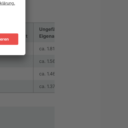
Ungefährer
tungsbudget
Eigenanteil
ca. 1.815 €
ca. 1.563 €
ca. 1.462 €
ca. 1.372 €