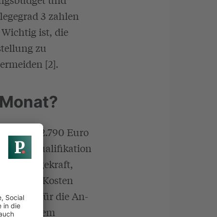
flegegrad 3 zahlen
Wichtig ist, die
stellung zu
ermeiden [2].
 Monat?
 zwischen 2.790 Euro
d der Qualifikation
 der Pflegekraft,
sätzliche Kosten
lt sowie für die An-
ach gewähltem