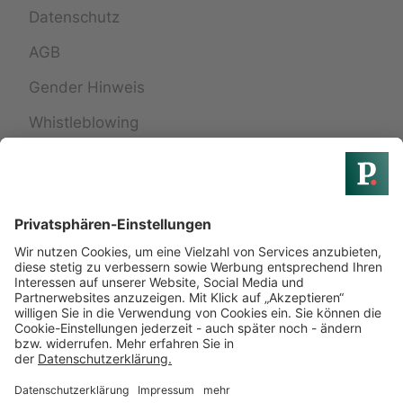
Datenschutz
AGB
Gender Hinweis
Whistleblowing
Widerrufsbelehrung
Widerruf einreichen
Services
24h Pflege
Treppenlift
Badumbau