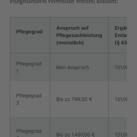
Pflegedienstes verwendet werden können:
Anspruch auf
Ergänze
Pflegegrad
Pflegesachleistung
Entlastu
(monatlich)
(§ 45b S
Pflegegrad
Kein Anspruch
131,00 €
1
Pflegegrad
Bis zu 796,00 €
131,00 €
2
Pflegegrad
Bis zu 1.497,00 €
131,00 €