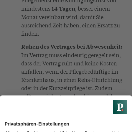
mindestens
, besser einem
14 Tagen
Monat vereinbart wird, damit Sie
ausreichend Zeit haben, einen Ersatz zu
finden.
Ruhen des Vertrages bei Abwesenheit:
Im Vertrag muss eindeutig geregelt sein,
dass der Vertrag ruht und keine Kosten
anfallen, wenn der Pflegebedürftige im
Krankenhaus, in einer Reha-Einrichtung
oder in der Kurzzeitpflege ist. Zudem
sollte vereinbart werden, bis zu welchem
Zeitpunkt (z. B. 24 Stunden vorher) Sie
einzelne Pflegeeinsätze kostenfrei
absagen können.