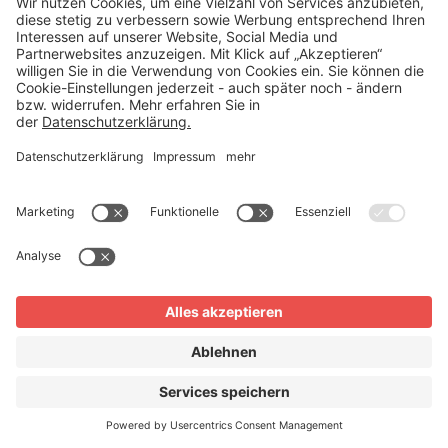
Haftungsbeschränkungen:
Pflegedienste haften für Schäden, die
ihre Mitarbeiter verursachen (z. B.
Verlust des Haustürschlüssels). Klauseln,
die die Haftung des Pflegedienstes bei
Personenschäden oder dem Verlust von
Schlüsseln auf “Vorsatz und grobe
Fahrlässigkeit” beschränken, sind
unwirksam. Der Dienstleister muss auch
bei leichter Fahrlässigkeit haften.
Wenn Sie
Unterschrift “In Vertretung”:
als Angehöriger den Vertrag für den
Pflegebedürftigen unterschreiben,
nutzen Sie unbedingt den Zusatz “in
Vertretung für
[Name des
Pflegebedürftigen]
” und legen Sie die