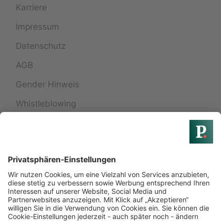
Karriere
Impressum
Datenschutz
AGB
Gender Hinweis
Whistleblowing
Widerrufsbelehrung
Widerruf einreichen
Services
24h Pflege