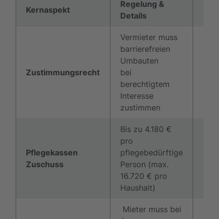
Regelung &
Ges
Kernaspekt
Details
Gru
Vermieter muss
barrierefreien
Umbauten
§ 55
Zustimmungsrecht
bei
BGB
berechtigtem
Interesse
zustimmen
Bis zu 4.180 €
pro
Pflegekassen
pflegebedürftige
§ 40
Zuschuss
Person (max.
SGB
16.720 € pro
Haushalt)
Mieter muss bei