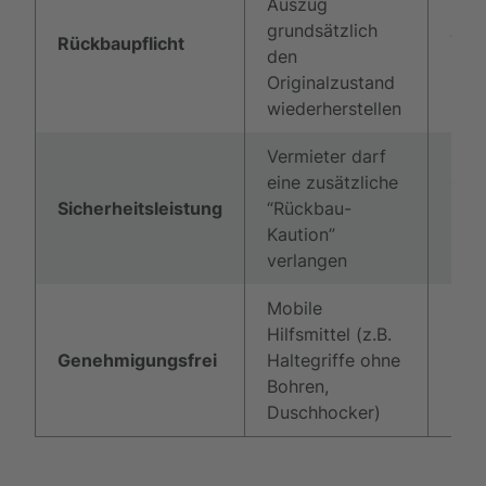
Auszug
grundsätzlich
All
Rückbaupflicht
den
Miet
Originalzustand
wiederherstellen
Vermieter darf
eine zusätzliche
§ 55
Sicherheitsleistung
“Rückbau-
Sat
Kaution”
3 B
verlangen
Mobile
Hilfsmittel (z.B.
Genehmigungsfrei
Haltegriffe ohne
Mie
Bohren,
Duschhocker)