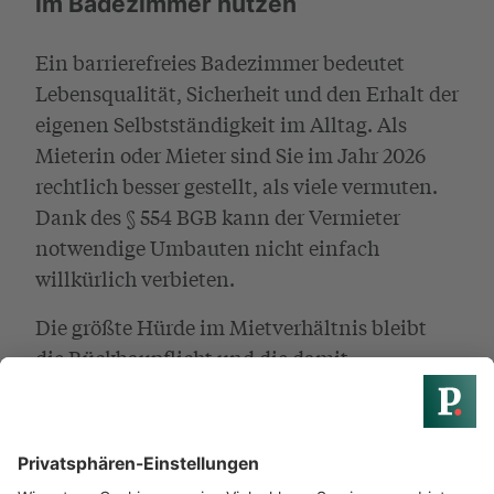
im Badezimmer nutzen
Ein barrierefreies Badezimmer bedeutet
Lebensqualität, Sicherheit und den Erhalt der
eigenen Selbstständigkeit im Alltag. Als
Mieterin oder Mieter sind Sie im Jahr 2026
rechtlich besser gestellt, als viele vermuten.
Dank des § 554 BGB kann der Vermieter
notwendige Umbauten nicht einfach
willkürlich verbieten.
Die größte Hürde im Mietverhältnis bleibt
die Rückbaupflicht und die damit
verbundene Sicherheitsleistung. Suchen Sie
daher frühzeitig das offene Gespräch mit
Ihrem Vermieter. Argumentieren Sie mit der
Wertsteigerung der Immobilie und versuchen