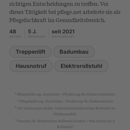
richtigen Entscheidungen zu treffen. Vor
dieser Tätigkeit bei pflege.net arbeitete sie als
Pflegefachkraft im Gesundheitsbereich.
48
5 J.
seit 2021
ARTIKEL
ERFAHRUNG
BEI PFLEGE.NET
Treppenlift
Badumbau
Hausnotruf
Elektrorollstuhl
1
Pflegehilfe.org. Zuschüsse » Förderung für Elektrorollstühle
2
Pflegehilfe.org. Zuschüsse » Förderung für Elektromobile
3
MC Seniorenprodukte. Unterschied elektrischer Rollstuhl zu
Elektromobil?
4
Sanimio.de. Elektrischer Rollstuhl Kosten » Was kostet ein E
Rollstuhl?