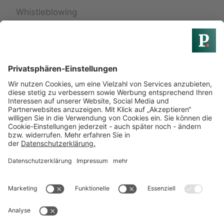
Whistleblowing
Widerrufsbelehrung
Widerruf einreichen
Services
24h Pflege
Treppenlift
Badumbau
Hausnotruf
Elektrorollstuhl
Elektromobil