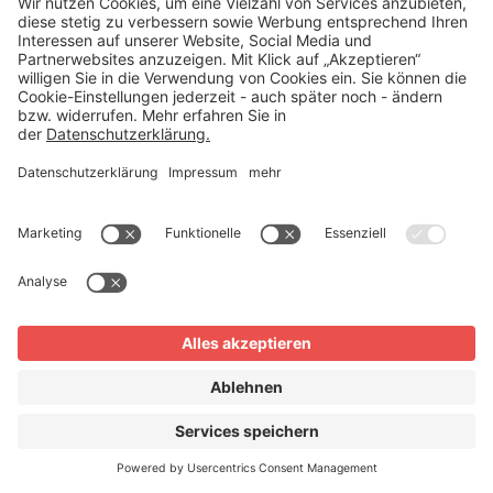
Karriere
Impressum
Datenschutz
AGB
Gender Hinweis
Whistleblowing
Widerrufsbelehrung
Widerruf einreichen
Services
24h Pflege