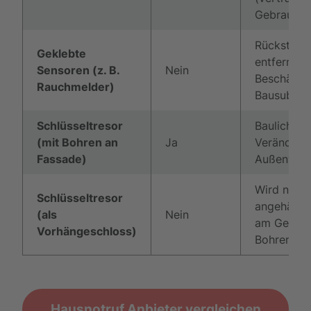
Gebrauch)
Rückstand
Geklebte
entfernbar
Sensoren (z. B.
Nein
Beschädig
Rauchmelder)
Bausubsta
Schlüsseltresor
Bauliche
(mit Bohren an
Ja
Veränderu
Fassade)
Außenwan
Wird nur
Schlüsseltresor
angehängt 
(als
Nein
am Gelände
Vorhängeschloss)
Bohren)
Hausnotruf Anbieter vergleichen