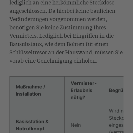
lediglich an eine herkömmliche Steckdose
angeschlossen. Da hierbei keine baulichen
Veränderungen vorgenommen werden,
benötigen Sie keine Zustimmung Ihres
Vermieters. Lediglich bei Eingriffen in die
Bausubstanz, wie dem Bohren für einen
Schlüsseltresor an der Hauswand, müssen Sie
vorab eine Genehmigung einholen.
Vermieter-
Maßnahme /
Erlaubnis
Begründu
Installation
nötig?
Wird nur in
Steckdose
Basisstation &
Nein
eingesteck
Notrufknopf
(vertrags