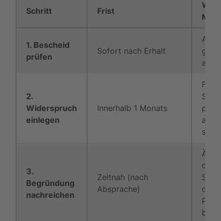
Wich
Schritt
Frist
Maß
Able
1. Bescheid
Sofort nach Erhalt
gena
prüfen
analy
Form
2.
Schre
Widerspruch
Innerhalb 1 Monats
per E
einlegen
an d
send
Ärztl
oder
3.
Zeitnah (nach
Stel
Begründung
Absprache)
des
nachreichen
Pfle
beifü